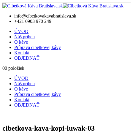
info@cibetkovakavabratislava.sk
+421 0903 970 249
ÚVOD
Náš príbeh
O káve
Príprava cibetkovej kávy
Kontakt
OBJEDNAŤ
0
0 položiek
ÚVOD
Náš príbeh
O káve
Príprava cibetkovej kávy
Kontakt
OBJEDNAŤ
cibetkova-kava-kopi-luwak-03