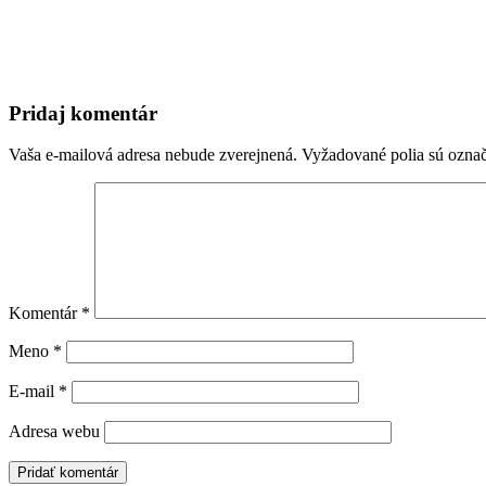
Pridaj komentár
Vaša e-mailová adresa nebude zverejnená.
Vyžadované polia sú ozna
Komentár
*
Meno
*
E-mail
*
Adresa webu