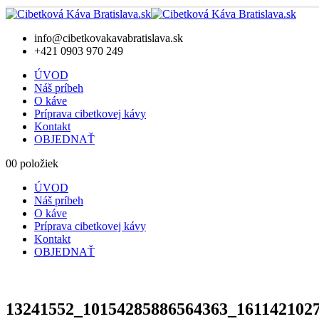
info@cibetkovakavabratislava.sk
+421 0903 970 249
ÚVOD
Náš príbeh
O káve
Príprava cibetkovej kávy
Kontakt
OBJEDNAŤ
0
0 položiek
ÚVOD
Náš príbeh
O káve
Príprava cibetkovej kávy
Kontakt
OBJEDNAŤ
13241552_10154285886564363_161142102