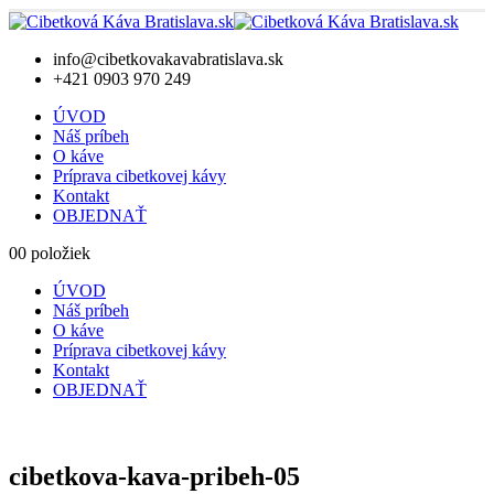
info@cibetkovakavabratislava.sk
+421 0903 970 249
ÚVOD
Náš príbeh
O káve
Príprava cibetkovej kávy
Kontakt
OBJEDNAŤ
0
0 položiek
ÚVOD
Náš príbeh
O káve
Príprava cibetkovej kávy
Kontakt
OBJEDNAŤ
cibetkova-kava-pribeh-05