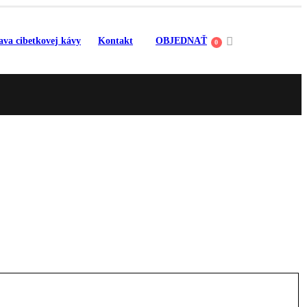
ava cibetkovej kávy
Kontakt
OBJEDNAŤ
0