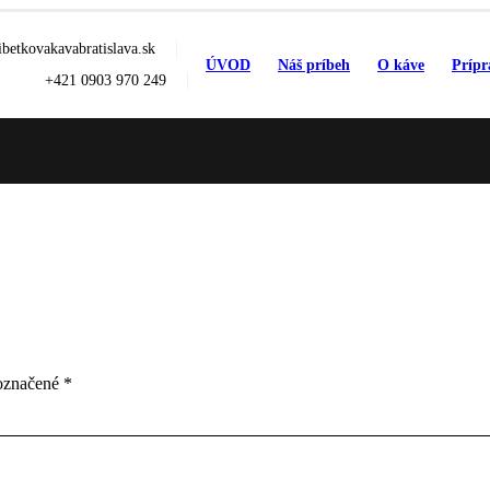
betkovakavabratislava.sk
ÚVOD
Náš príbeh
O káve
Prípr
+421 0903 970 249
 označené
*