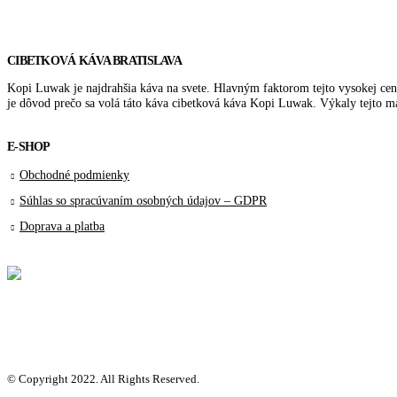
CIBETKOVÁ KÁVA BRATISLAVA
Kopi Luwak je najdrahšia káva na svete. Hlavným faktorom tejto vysokej ceny
je dôvod prečo sa volá táto káva cibetková káva Kopi Luwak. Výkaly tejto
E-SHOP
Obchodné podmienky
Súhlas so spracúvaním osobných údajov – GDPR
Doprava a platba
© Copyright 2022. All Rights Reserved.