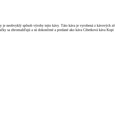
 je neobvyklý spôsob výroby tejto kávy. Táto káva je vyrobená z kávových zŕn
 mačky sa zhromažďujú a sú dokončené a predané ako káva Cibetková káva Kopi