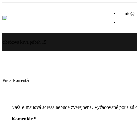
info@ci
cibetkova-kava-pribeh-15
Pridaj komentár
Vaša e-mailová adresa nebude zverejnená.
Vyžadované polia sú
Komentár
*