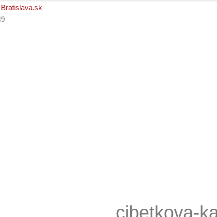
49
cibetkova-k