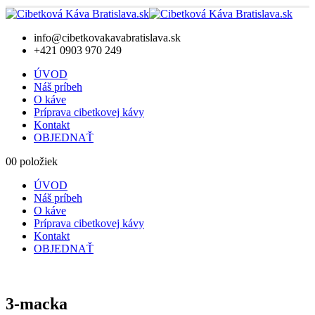
info@cibetkovakavabratislava.sk
+421 0903 970 249
ÚVOD
Náš príbeh
O káve
Príprava cibetkovej kávy
Kontakt
OBJEDNAŤ
0
0 položiek
ÚVOD
Náš príbeh
O káve
Príprava cibetkovej kávy
Kontakt
OBJEDNAŤ
3-macka