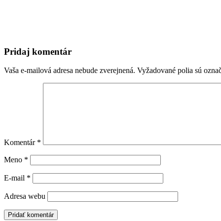
Pridaj komentár
Vaša e-mailová adresa nebude zverejnená.
Vyžadované polia sú ozna
Komentár
*
Meno
*
E-mail
*
Adresa webu