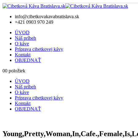
info@cibetkovakavabratislava.sk
+421 0903 970 249
ÚVOD
Náš príbeh
O káve
Príprava cibetkovej kávy
Kontakt
OBJEDNAŤ
0
0 položiek
ÚVOD
Náš príbeh
O káve
Príprava cibetkovej kávy
Kontakt
OBJEDNAŤ
Young,Pretty,Woman,In,Cafe.,Female,Is,L